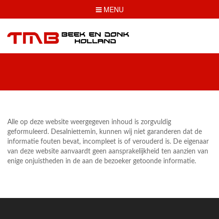
TOGGLE
MENU
NAVIGATION
Alle op deze website weergegeven inhoud is zorgvuldig
geformuleerd. Desalniettemin, kunnen wij niet garanderen dat de
informatie fouten bevat, incompleet is of verouderd is. De eigenaar
van deze website aanvaardt geen aansprakelijkheid ten aanzien van
enige onjuistheden in de aan de bezoeker getoonde informatie.